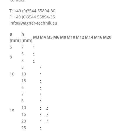
T: +49 (0)3544 55894-30
F: +49 (0)3544 55894-35
info@wagner-technik.eu
ø
h
M3
M4
M5
M6
M8
M10
M12
M14
M16
M20
[mm]
[mm]
6
7
•
6
•
8
8
•
8
•
10
10
•
15
•
6
•
7
•
8
•
10
•
•
15
15
•
•
20
•
•
25
•