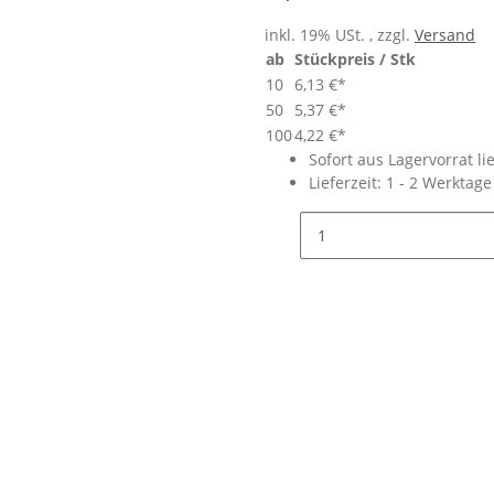
inkl. 19% USt. , zzgl.
Versand
ab
Stückpreis / Stk
10
6,13 €
*
50
5,37 €
*
100
4,22 €
*
Sofort aus Lagervorrat li
Lieferzeit:
1 - 2 Werktag