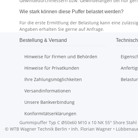
Gewindedurchmessern bzw. Gewindelängen bei nur ger
Wie stark können diese Puffer belastet werden?
Für die erste Ermittlung der Belastung kann eine zuläs
Angaben erhalten Sie gerne auf Anfrage.
Bestellung & Versand
Technisch
Hinweise für Firmen und Behörden
Eigensc
Hinweise für Privatkunden
Anferti
Ihre Zahlungsmöglichkeiten
Belastu
Versandinformationen
Unsere Bankverbindung
Konformitätserklärungen
Gummipuffer Typ C Ø50x60 M10 x 10 NK 55° Shore Stahl 
© WTB Wagner Technik Berlin • Inh. Florian Wagner • Lübbenauer