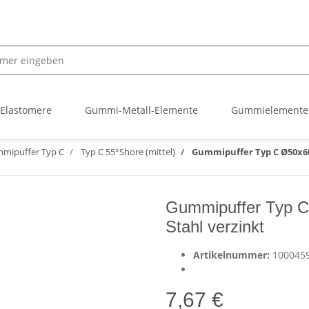
 Elastomere
Gummi-Metall-Elemente
Gummielemente
mipuffer Typ C
Typ C 55°Shore (mittel)
Gummipuffer Typ C Ø50x60 
Gummipuffer Typ C
Stahl verzinkt
Artikelnummer:
100045
7,67 €