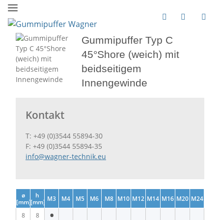
Gummipuffer Typ C
45°Shore (weich) mit
beidseitigem
Innengewinde
Kontakt
T: +49 (0)3544 55894-30
F: +49 (0)3544 55894-35
info@wagner-technik.eu
ø
h
M3
M4
M5
M6
M8
M10
M12
M14
M16
M20
M24
[mm]
[mm]
•
8
8