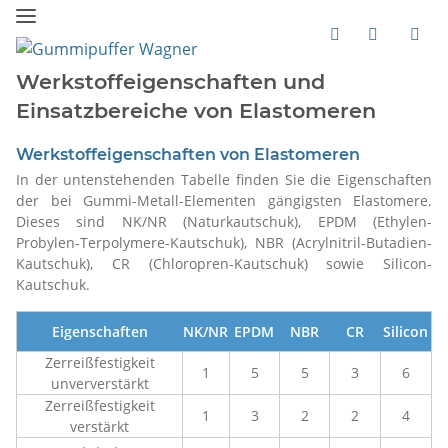
Werkstoffeigenschaften und
Einsatzbereiche von Elastomeren
Werkstoffeigenschaften von Elastomeren
In der untenstehenden Tabelle finden Sie die Eigenschaften
der bei Gummi-Metall-Elementen gängigsten Elastomere.
Dieses sind NK/NR (Naturkautschuk), EPDM (Ethylen-
Probylen-Terpolymere-Kautschuk), NBR (Acrylnitril-Butadien-
Kautschuk), CR (Chloropren-Kautschuk) sowie Silicon-
Kautschuk.
Eigenschaften
NK/NR
EPDM
NBR
CR
Silicon
Zerreißfestigkeit
1
5
5
3
6
unververstärkt
Zerreißfestigkeit
1
3
2
2
4
verstärkt