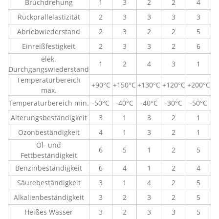
Bruchdrehung
1
3
2
2
4
Rückprallelastizität
2
3
3
3
3
Abriebwiederstand
2
3
2
2
5
Einreißfestigkeit
2
3
3
2
6
elek.
1
2
4
3
1
Durchgangswiederstand
Temperaturbereich
+90°C
+150°C
+130°C
+120°C
+200°C
max.
Temperaturbereich min.
-50°C
-40°C
-40°C
-30°C
-50°C
Alterungsbeständigkeit
3
1
3
2
1
Ozonbeständigkeit
4
1
3
2
1
Öl- und
6
5
1
2
5
Fettbeständigkeit
Benzinbeständigkeit
6
4
1
2
4
Säurebeständigkeit
3
1
4
2
5
Alkalienbeständigkeit
3
2
3
2
5
Heißes Wasser
3
2
3
3
5