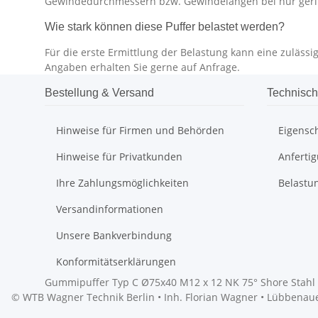
Gewindedurchmessern bzw. Gewindelängen bei nur ger
Wie stark können diese Puffer belastet werden?
Für die erste Ermittlung der Belastung kann eine zuläs
Angaben erhalten Sie gerne auf Anfrage.
Bestellung & Versand
Technisch
Hinweise für Firmen und Behörden
Eigensc
Hinweise für Privatkunden
Anferti
Ihre Zahlungsmöglichkeiten
Belastu
Versandinformationen
Unsere Bankverbindung
Konformitätserklärungen
Gummipuffer Typ C Ø75x40 M12 x 12 NK 75° Shore Stahl 
© WTB Wagner Technik Berlin • Inh. Florian Wagner • Lübbenauer