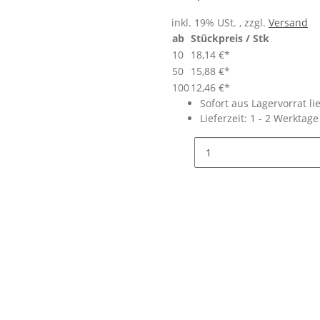
inkl. 19% USt. , zzgl.
Versand
ab
Stückpreis / Stk
10
18,14 €
*
50
15,88 €
*
100
12,46 €
*
Sofort aus Lagervorrat li
Lieferzeit:
1 - 2 Werktag