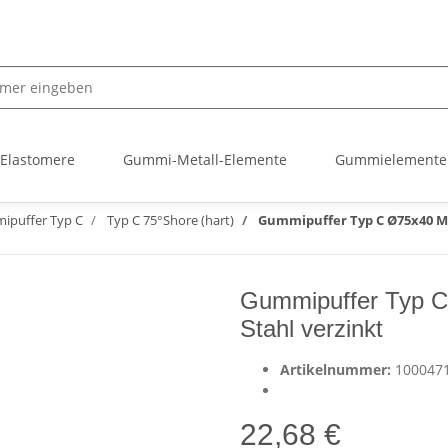
 Elastomere
Gummi-Metall-Elemente
Gummielemente
ipuffer Typ C
Typ C 75°Shore (hart)
Gummipuffer Typ C Ø75x40 M12
Gummipuffer Typ C
Stahl verzinkt
Artikelnummer:
100047
22,68 €