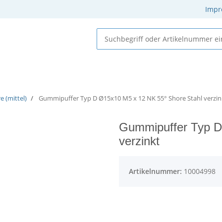
Impr
 Elastomere
Gummi-Metall-Elemente
Gummielemente
 (mittel)
Gummipuffer Typ D Ø15x10 M5 x 12 NK 55° Shore Stahl verzin
Gummipuffer Typ D
verzinkt
Artikelnummer:
10004998