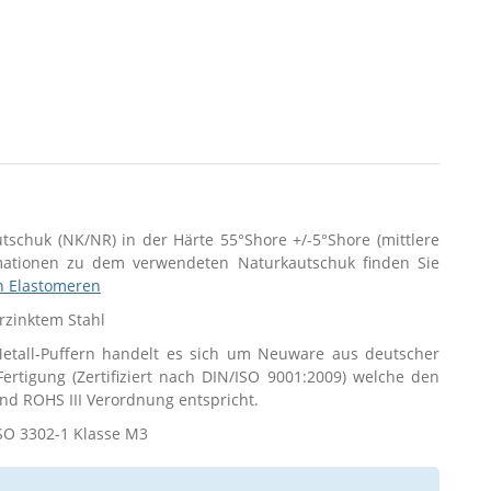
utschuk (NK/NR) in der Härte 55°Shore +/-5°Shore (mittlere
rmationen zu dem verwendeten Naturkautschuk finden Sie
n Elastomeren
erzinktem Stahl
tall-Puffern handelt es sich um Neuware aus deutscher
 Fertigung (Zertifiziert nach DIN/ISO 9001:2009) welche den
d ROHS III Verordnung entspricht.
SO 3302-1 Klasse M3