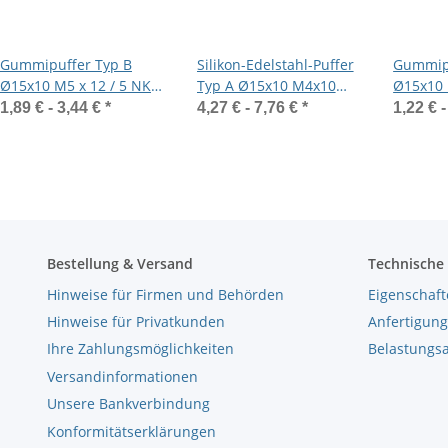
Gummipuffer Typ B
Silikon-Edelstahl-Puffer
Gummipu
Ø15x10 M5 x 12 / 5 NK
Typ A Ø15x10 M4x10
Ø15x10 
75° Shore Stahl verzinkt
55°Shore (rot) Edelstahl
Shore St
1,89 € -
3,44 €
*
4,27 € -
7,76 €
*
1,22 € 
A4
Bestellung & Versand
Technische
Hinweise für Firmen und Behörden
Eigenschaft
Hinweise für Privatkunden
Anfertigung
Ihre Zahlungsmöglichkeiten
Belastungs
Versandinformationen
Unsere Bankverbindung
Konformitätserklärungen