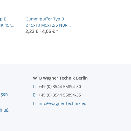
p E
Gummipuffer Typ B
NK 45°
Ø15x10 M5x12/5 NBR
inkt
55°Shore Stahl verzinkt
*
2,23 € -
4,06 €
*
WTB Wagner Technik Berlin
+49 (0) 3544 55894-30
ngen
+49 (0) 3544 55894-35
info@wagner-technik.eu
chluß