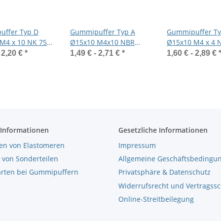
ffer Typ D
Gummipuffer Typ A
Gummipuffer Ty
M4 x 10 NK 75°
Ø15x10 M4x10 NBR
Ø15x10 M4 x 4 
ahl verzinkt
55°Shore Stahl verzinkt
Shore Stahl verz
-
2,20 €
*
1,49 € -
2,71 €
*
1,60 € -
2,89 €
 Informationen
Gesetzliche Informationen
en von Elastomeren
Impressum
 von Sonderteilen
Allgemeine Geschäftsbedingu
arten bei Gummipuffern
Privatsphäre & Datenschutz
Widerrufsrecht und Vertragss
Online-Streitbeilegung