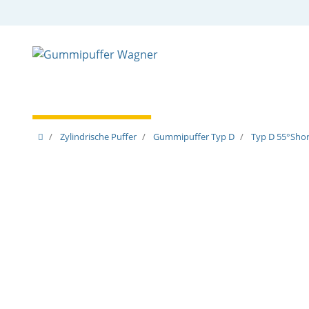
Zylindrische Puffer
Spezielle Puffer
Spezielle
Zylindrische Puffer
Gummipuffer Typ D
Typ D 55°Shore