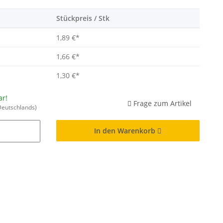
Stückpreis / Stk
1,89 €
*
1,66 €
*
1,30 €
*
ar!
Frage zum Artikel
Deutschlands)
In den Warenkorb