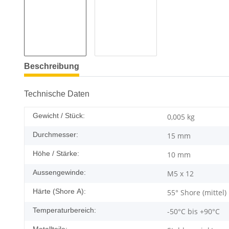
Beschreibung
Technische Daten
Gewicht / Stück:
0,005
kg
Durchmesser:
15 mm
Höhe / Stärke:
10 mm
Aussengewinde:
M5 x 12
Härte (Shore A):
55° Shore (mittel)
Temperaturbereich:
-50°C bis +90°C
Metallteile: