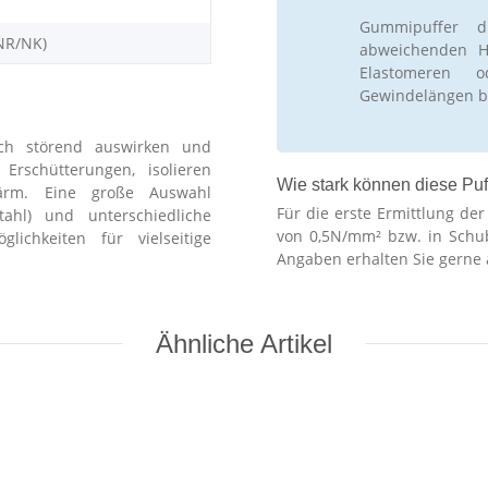
Gummipuffer d
NR/NK)
abweichenden Hä
Elastomeren 
Gewindelängen b
ch störend auswirken und
schütterungen, isolieren
Wie stark können diese Puf
ärm. Eine große Auswahl
Für die erste Ermittlung de
stahl) und unterschiedliche
von 0,5N/mm² bzw. in Schu
lichkeiten für vielseitige
Angaben erhalten Sie gerne 
Ähnliche Artikel