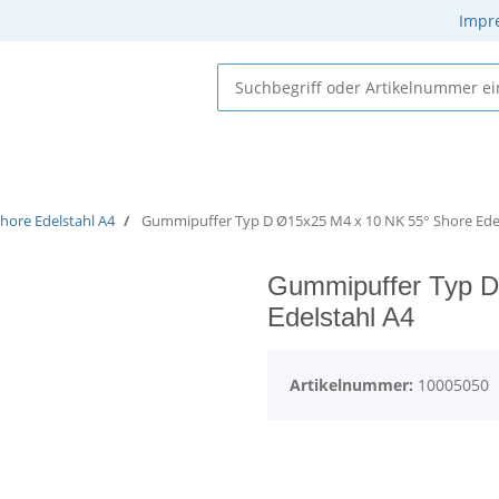
Impr
 Elastomere
Gummi-Metall-Elemente
Gummielemente
hore Edelstahl A4
Gummipuffer Typ D Ø15x25 M4 x 10 NK 55° Shore Edel
Gummipuffer Typ D
Edelstahl A4
Artikelnummer:
10005050