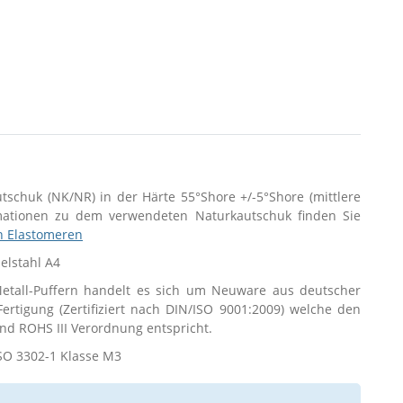
utschuk (NK/NR) in der Härte 55°Shore +/-5°Shore (mittlere
rmationen zu dem verwendeten Naturkautschuk finden Sie
n Elastomeren
delstahl A4
tall-Puffern handelt es sich um Neuware aus deutscher
 Fertigung (Zertifiziert nach DIN/ISO 9001:2009) welche den
d ROHS III Verordnung entspricht.
SO 3302-1 Klasse M3