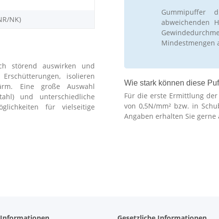
Gummipuffer d
NR/NK)
abweichenden Hä
Gewindedurchm
Mindestmengen 
ch störend auswirken und
schütterungen, isolieren
Wie stark können diese Puf
ärm. Eine große Auswahl
Für die erste Ermittlung de
stahl) und unterschiedliche
von 0,5N/mm² bzw. in Schu
lichkeiten für vielseitige
Angaben erhalten Sie gerne 
 Informationen
Gesetzliche Informationen