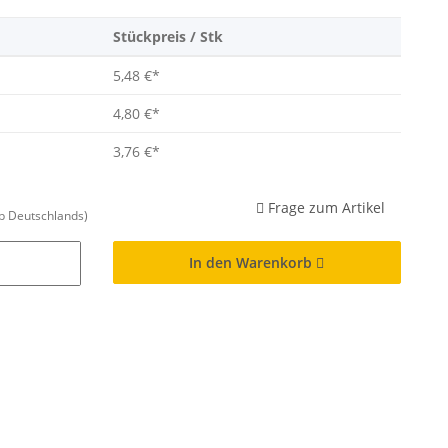
Stückpreis / Stk
5,48 €
*
4,80 €
*
3,76 €
*
Frage zum Artikel
lb Deutschlands)
In den Warenkorb