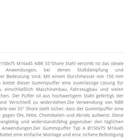
50x75 M16x45 NBR 55°Shore Stahl verzinkt ist das ideale
he Anwendungen, bei denen Stoßdämpfung und
roßer Bedeutung sind. Mit einem Durchmesser von 150 mm
bietet dieser Gummipuffer eine zuverlässige Lösung für
 einschließlich Maschinenbau, Fahrzeugbau und vielen
chen. Der Puffer ist aus hochwertigem Stahl gefertigt, der
n und Verschleiß zu widerstehen.Die Verwendung von NBR
Härte von 55° Shore stellt sicher, dass der Gummipuffer eine
 gegen Öle, Fette, Chemikalien und Abrieb aufweist. Diese
langlebig und widerstandsfähig gegenüber den täglichen
en Anwendungen.Der Gummipuffer Typ A Ø150x75 M16x45
 bietet eine einfache Montage und eine sichere Befestigung