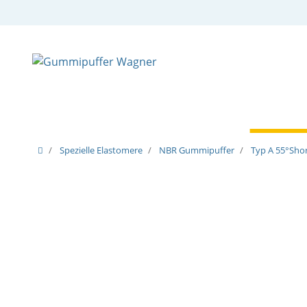
Zylindrische Puffer
Spezielle Puffer
Spezielle
Spezielle Elastomere
NBR Gummipuffer
Typ A 55°Shor