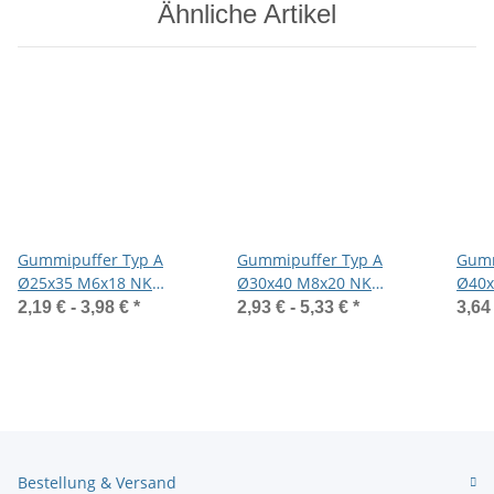
Ähnliche Artikel
Gummipuffer Typ A
Gummipuffer Typ A
Gumm
Ø25x35 M6x18 NK
Ø30x40 M8x20 NK
Ø40x
75°Shore Stahl verzinkt
75°Shore Stahl verzinkt
55°Sh
2,19 € -
3,98 €
*
2,93 € -
5,33 €
*
3,64
Bestellung & Versand