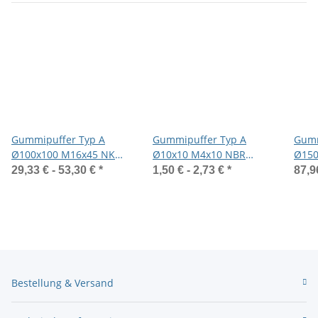
Gummipuffer Typ A
Gummipuffer Typ A
Gumm
Ø100x100 M16x45 NK
Ø10x10 M4x10 NBR
Ø150
75°Shore Stahl verzinkt
55°Shore Stahl verzinkt
55° 
29,33 € -
53,30 €
*
1,50 € -
2,73 €
*
87,9
Bestellung & Versand