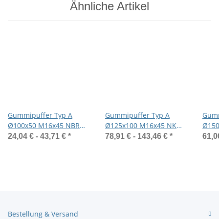
Ähnliche Artikel
Gummipuffer Typ A
Gummipuffer Typ A
Gumm
Ø100x50 M16x45 NBR
Ø125x100 M16x45 NK
Ø150
55°Shore Stahl verzinkt
75°Shore Stahl verzinkt
75°Sh
24,04 € -
43,71 €
*
78,91 € -
143,46 €
*
61,0
Bestellung & Versand