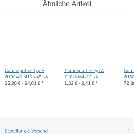
Ähnliche Artikel
Gummipuffer Typ A
Gummipuffer Typ A
Gumm
Ø100x40 M16 x 45 NK
Ø10x8 M4x10 NK
Ø150
55° Shore Edelstahl A4
75°Shore Stahl verzinkt
55°Sh
35,20 € -
64,01 €
*
1,32 € -
2,41 €
*
72,3
Bestellung & Versand