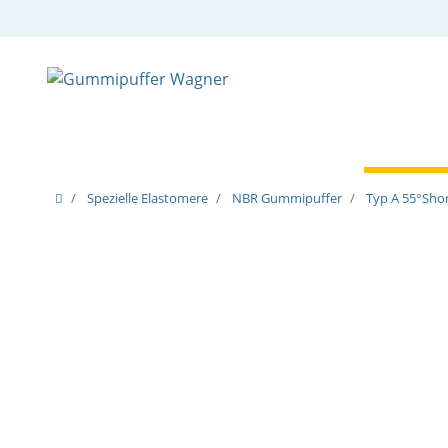
Zylindrische Puffer
Spezielle Puffer
Spezielle
Spezielle Elastomere
NBR Gummipuffer
Typ A 55°Shor