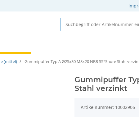
Impr
 Elastomere
Gummi-Metall-Elemente
Gummielemente
e (mittel)
Gummipuffer Typ A Ø25x30 M8x20 NBR 55°Shore Stahl verzin
Gummipuffer Ty
Stahl verzinkt
Artikelnummer:
10002906