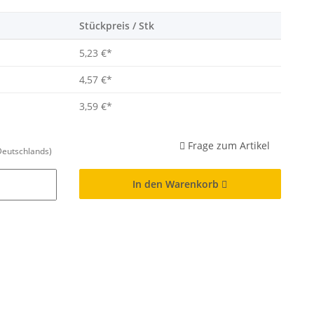
Stückpreis / Stk
5,23 €
*
4,57 €
*
3,59 €
*
Frage zum Artikel
Deutschlands)
In den Warenkorb