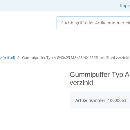
Impr
 Elastomere
Gummi-Metall-Elemente
Gummielemente
 (mittel)
Gummipuffer Typ A Ø40x25 M8x23 NK 55°Shore Stahl verzinkt
Gummipuffer Typ A
verzinkt
Artikelnummer:
10000063