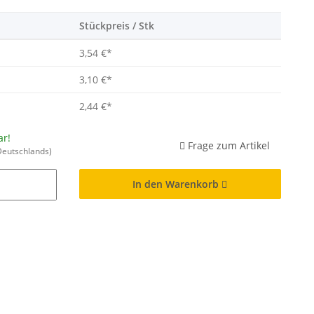
Stückpreis / Stk
3,54 €
*
3,10 €
*
2,44 €
*
ar!
Frage zum Artikel
Deutschlands)
In den Warenkorb