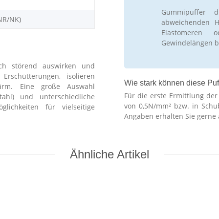
Gummipuffer d
NR/NK)
abweichenden Hä
Elastomeren 
Gewindelängen b
ch störend auswirken und
schütterungen, isolieren
Wie stark können diese Puf
ärm. Eine große Auswahl
Für die erste Ermittlung de
stahl) und unterschiedliche
von 0,5N/mm² bzw. in Schu
lichkeiten für vielseitige
Angaben erhalten Sie gerne 
Ähnliche Artikel