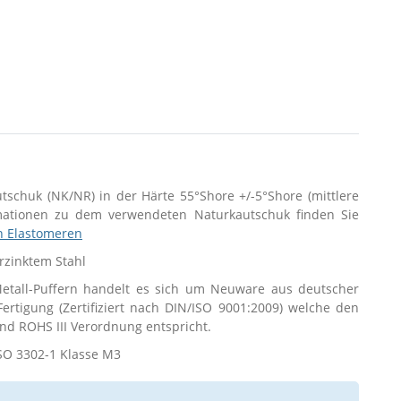
utschuk (NK/NR) in der Härte 55°Shore +/-5°Shore (mittlere
rmationen zu dem verwendeten Naturkautschuk finden Sie
n Elastomeren
erzinktem Stahl
tall-Puffern handelt es sich um Neuware aus deutscher
 Fertigung (Zertifiziert nach DIN/ISO 9001:2009) welche den
d ROHS III Verordnung entspricht.
SO 3302-1 Klasse M3