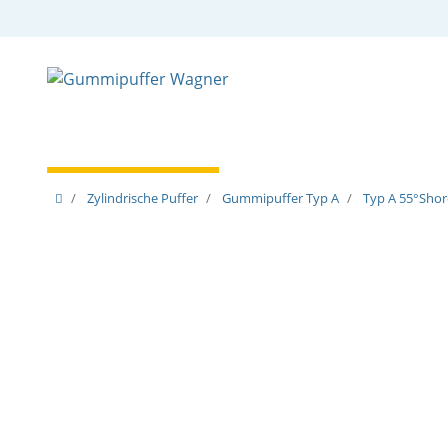
Zylindrische Puffer
Spezielle Puffer
Spezielle
Zylindrische Puffer
Gummipuffer Typ A
Typ A 55°Shore