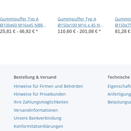
Gummipuffer Typ A
Gummipuffer Typ A
Gummipu
Ø100x60 M16x45 NBR
Ø150x100 M16 x 45 NK
Ø150x7
55°Shore Stahl verzinkt
55° Shore Edelstahl A4
55°Shore
25,81 € -
46,92 €
*
110,60 € -
201,08 €
*
81,28 €
Bestellung & Versand
Technische
Hinweise für Firmen und Behörden
Eigenschaft
Hinweise für Privatkunden
Anfertigung
Ihre Zahlungsmöglichkeiten
Belastungs
Versandinformationen
Unsere Bankverbindung
Konformitätserklärungen