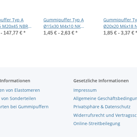
ffer Typ A
Gummipuffer Typ A
Gummipuffer Ty
5 M20x45 NBR
Ø15x30 M4x10 NK
Ø20x20 M6x18 
 Stahl verzinkt
55°Shore Stahl verzinkt
55°Shore Stahl v
 -
147,77 €
*
1,45 € -
2,63 €
*
1,85 € -
3,37 €
 Informationen
Gesetzliche Informationen
en von Elastomeren
Impressum
 von Sonderteilen
Allgemeine Geschäftsbedingu
arten bei Gummipuffern
Privatsphäre & Datenschutz
Widerrufsrecht und Vertragss
Online-Streitbeilegung