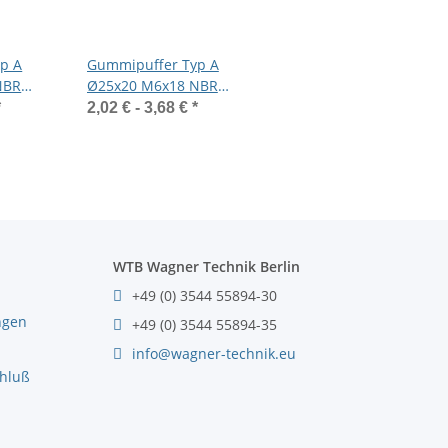
p A
Gummipuffer Typ A
NBR
Ø25x20 M6x18 NBR
erzinkt
55°Shore Stahl verzinkt
*
2,02 € -
3,68 €
*
WTB Wagner Technik Berlin
+49 (0) 3544 55894-30
ngen
+49 (0) 3544 55894-35
info@wagner-technik.eu
chluß