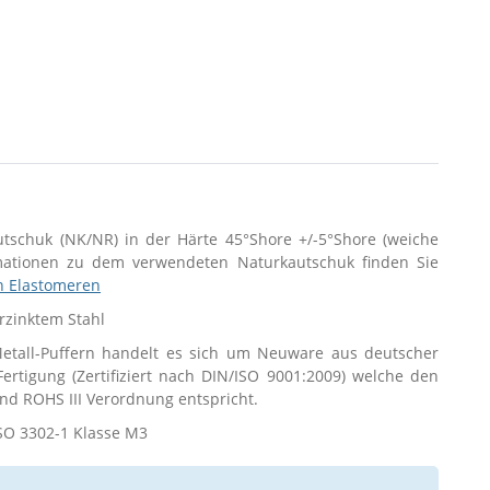
utschuk (NK/NR) in der Härte 45°Shore +/-5°Shore (weiche
rmationen zu dem verwendeten Naturkautschuk finden Sie
n Elastomeren
erzinktem Stahl
tall-Puffern handelt es sich um Neuware aus deutscher
 Fertigung (Zertifiziert nach DIN/ISO 9001:2009) welche den
d ROHS III Verordnung entspricht.
SO 3302-1 Klasse M3