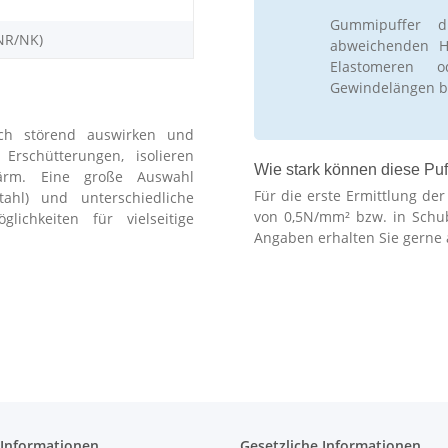
Gummipuffer d
NR/NK)
abweichenden Hä
Elastomeren 
Gewindelängen b
ch störend auswirken und
schütterungen, isolieren
Wie stark können diese Puf
ärm. Eine große Auswahl
Für die erste Ermittlung de
stahl) und unterschiedliche
von 0,5N/mm² bzw. in Schu
lichkeiten für vielseitige
Angaben erhalten Sie gerne 
 Informationen
Gesetzliche Informationen