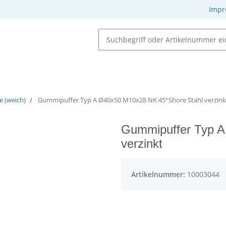
Impr
 Elastomere
Gummi-Metall-Elemente
Gummielemente
e (weich)
Gummipuffer Typ A Ø40x50 M10x28 NK 45°Shore Stahl verzink
Gummipuffer Typ A
verzinkt
Artikelnummer:
10003044