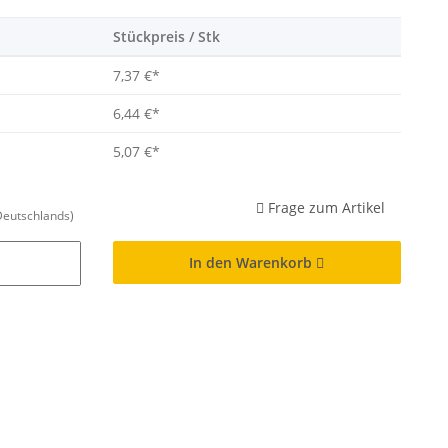
Stückpreis / Stk
7,37 €
*
6,44 €
*
5,07 €
*
Frage zum Artikel
Deutschlands)
In den Warenkorb