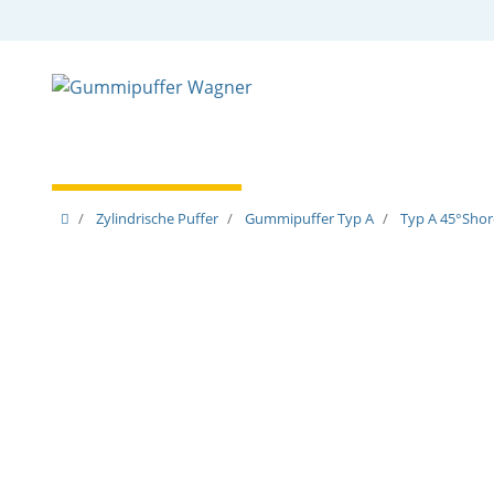
Zylindrische Puffer
Spezielle Puffer
Spezielle
Zylindrische Puffer
Gummipuffer Typ A
Typ A 45°Shor