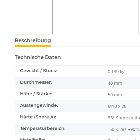
Beschreibung
Technische Daten
Gewicht / Stück:
0,130
kg
Durchmesser:
40 mm
Höhe / Stärke:
50 mm
Aussengewinde:
M10 x 28
Härte (Shore A):
55° Shore (mitt
Temperaturbereich:
-50°C bis +90°C
Metallteile: