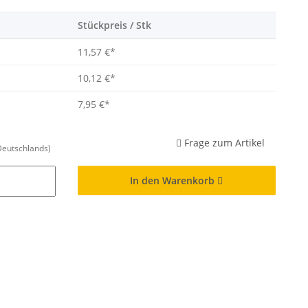
Stückpreis / Stk
11,57 €
*
10,12 €
*
7,95 €
*
Frage zum Artikel
Deutschlands)
In den Warenkorb