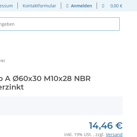
essum
Kontaktformular
Anmelden
0,00 €
nkt
p A Ø60x30 M10x28 NBR
erzinkt
14,46 €
inkl. 19% USt. , zzgl.
Versand