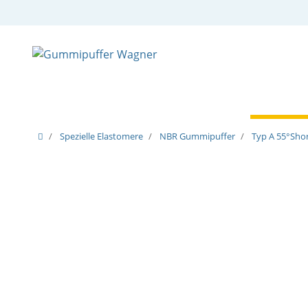
Zylindrische Puffer
Spezielle Puffer
Spezielle
Spezielle Elastomere
NBR Gummipuffer
Typ A 55°Shor