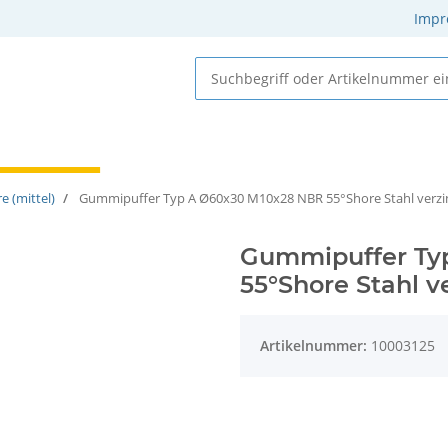
Impr
 Elastomere
Gummi-Metall-Elemente
Gummielemente
e (mittel)
Gummipuffer Typ A Ø60x30 M10x28 NBR 55°Shore Stahl verzi
Gummipuffer Ty
55°Shore Stahl v
Artikelnummer:
10003125