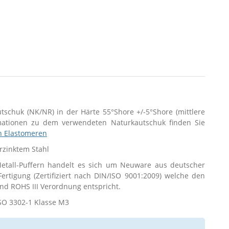
utschuk (NK/NR) in der Härte 55°Shore +/-5°Shore (mittlere
rmationen zu dem verwendeten Naturkautschuk finden Sie
n Elastomeren
erzinktem Stahl
tall-Puffern handelt es sich um Neuware aus deutscher
 Fertigung (Zertifiziert nach DIN/ISO 9001:2009) welche den
d ROHS III Verordnung entspricht.
SO 3302-1 Klasse M3