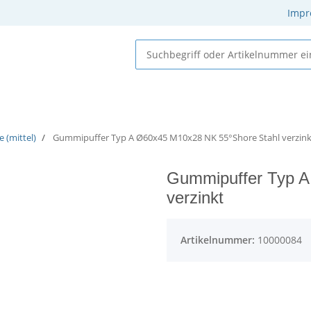
Impr
 Elastomere
Gummi-Metall-Elemente
Gummielemente
 (mittel)
Gummipuffer Typ A Ø60x45 M10x28 NK 55°Shore Stahl verzink
Gummipuffer Typ A
verzinkt
Artikelnummer:
10000084