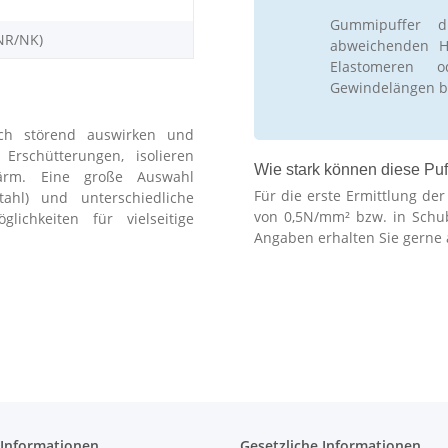
Gummipuffer d
NR/NK)
abweichenden Hä
Elastomeren 
Gewindelängen b
ch störend auswirken und
schütterungen, isolieren
Wie stark können diese Puf
ärm. Eine große Auswahl
Für die erste Ermittlung de
stahl) und unterschiedliche
von 0,5N/mm² bzw. in Schu
lichkeiten für vielseitige
Angaben erhalten Sie gerne 
 Informationen
Gesetzliche Informationen