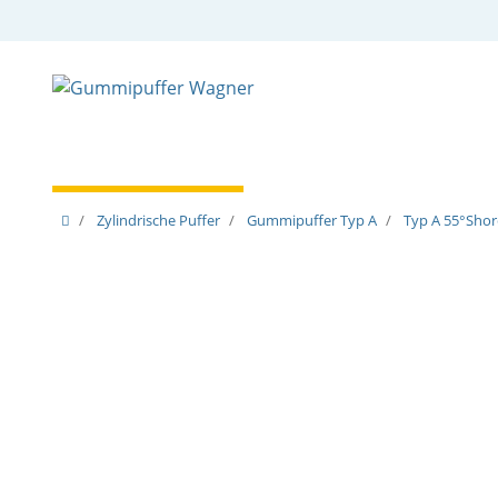
Zylindrische Puffer
Spezielle Puffer
Spezielle
Zylindrische Puffer
Gummipuffer Typ A
Typ A 55°Shore