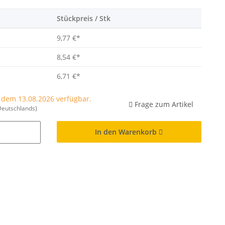
Stückpreis / Stk
9,77 €
*
8,54 €
*
6,71 €
*
b dem 13.08.2026 verfügbar.
Frage zum Artikel
Deutschlands)
In den Warenkorb