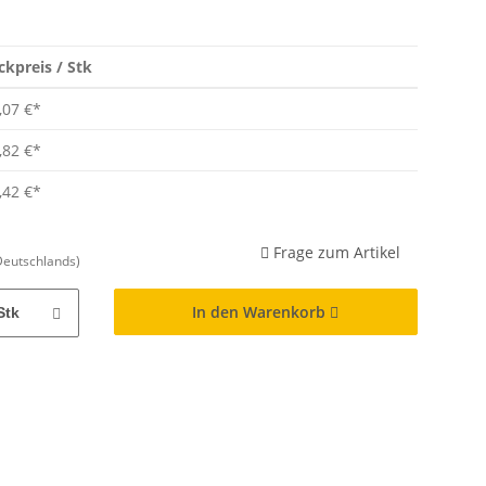
ckpreis / Stk
,07 €
*
,82 €
*
,42 €
*
Frage zum Artikel
Deutschlands)
In den Warenkorb
Stk