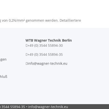
ng von 0,2N/mm² genommen werden. Detailliertere
WTB Wagner Technik Berlin
+49 (0) 3544 55894-30
+49 (0) 3544 55894-35
ngen
info@wagner-technik.eu
chluß
0) 3544 55894-35 • info@wagner-technik.eu