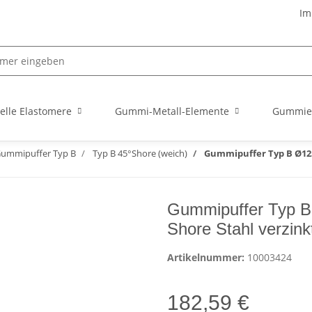
Im
elle Elastomere
Gummi-Metall-Elemente
Gummie
ummipuffer Typ B
Typ B 45°Shore (weich)
Gummipuffer Typ B Ø125x
Gummipuffer Typ B
Shore Stahl verzink
Artikelnummer:
10003424
182,59 €