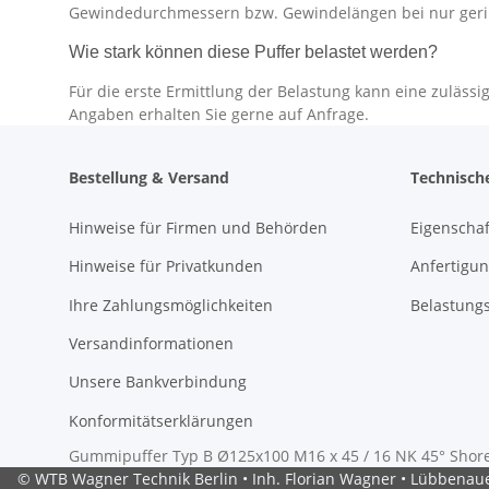
Gewindedurchmessern bzw. Gewindelängen bei nur ger
Wie stark können diese Puffer belastet werden?
Für die erste Ermittlung der Belastung kann eine zuläs
Angaben erhalten Sie gerne auf Anfrage.
Bestellung & Versand
Technisch
Hinweise für Firmen und Behörden
Eigenscha
Hinweise für Privatkunden
Anfertigun
Ihre Zahlungsmöglichkeiten
Belastung
Versandinformationen
Unsere Bankverbindung
Konformitätserklärungen
Gummipuffer Typ B Ø125x100 M16 x 45 / 16 NK 45° Shore 
© WTB Wagner Technik Berlin • Inh. Florian Wagner • Lübbenauer