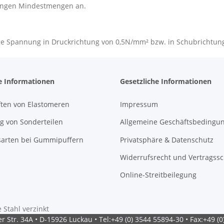
ingen Mindestmengen an.
sige Spannung in Druckrichtung von 0,5N/mm² bzw. in Schubrichtu
e Informationen
Gesetzliche Informationen
ften von Elastomeren
Impressum
g von Sonderteilen
Allgemeine Geschäftsbedingu
sarten bei Gummipuffern
Privatsphäre & Datenschutz
Widerrufsrecht und Vertragss
Online-Streitbeilegung
Stahl verzinkt
 Str. 34A • D-15926 Luckau • Tel:+49 (0) 3544 55894-30 • Fax:+49 (