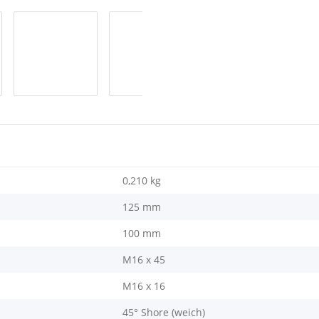
0,210
kg
125 mm
100 mm
M16 x 45
M16 x 16
45° Shore (weich)