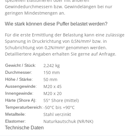
speziellen Elastomeren oder mit anderen
Gewindedurchmessern bzw. Gewindelängen bei nur
geringen Mindestmengen an.
Wie stark können diese Puffer belastet werden?
Für die erste Ermittlung der Belastung kann eine zulässige
Spannung in Druckrichtung von 0,5N/mm² bzw. in
Schubrichtung von 0,2N/mm² genommen werden.
Detailliertere Angaben erhalten Sie gerne auf Anfrage.
2,242
kg
Gewicht / Stück:
150 mm
Durchmesser:
50 mm
Höhe / Stärke:
M20 x 45
Aussengewinde:
M20 x 20
Innengewinde:
55° Shore (mittel)
Härte (Shore A):
-50°C bis +90°C
Temperaturbereich:
Stahl verzinkt
Metallteile:
Naturkautschuk (NR/NK)
Elastomer:
Technische Daten