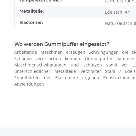
-50°C bis +90°C
Metallteile:
Edelstahl A4
Elastomer:
Naturkautschu
Wo werden Gummipuffer eingesetzt?
Arbeitende Maschinen erzeugen Schwingungen die si
Schäden verursachen können. Gummipuffer dämmen Er
Maschinenschwingungen und schützen somit vor L
unterschiedlicher Metallteile (verzinkter Stahl / Edel
Shorehärten der Elastomere ergeben Konstruktionsmög
Anwendungen