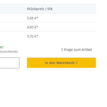
Stückpreis / Stk
5,48 €
*
4,80 €
*
3,76 €
*
ar!
Frage zum Artikel
Deutschlands)
In den Warenkorb