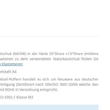
utschuk (NK/NR) in der Härte 55°Shore +/-5°Shore (mittlere
rmationen zu dem verwendeten Naturkautschuk finden Sie
n Elastomeren
delstahl A4
tall-Puffern handelt es sich um Neuware aus deutscher
 Fertigung (Zertifiziert nach DIN/ISO 9001:2009) welche den
d ROHS III Verordnung entspricht.
SO 3302-1 Klasse M3