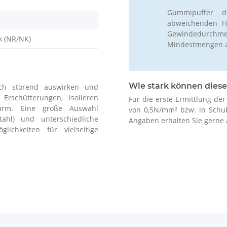
Gummipuffer d
abweichenden Hä
Gewindedurchm
k (NR/NK)
Mindestmengen 
Wie stark können diese
ch störend auswirken und
schütterungen, isolieren
Für die erste Ermittlung de
ärm. Eine große Auswahl
von 0,5N/mm² bzw. in Schu
stahl) und unterschiedliche
Angaben erhalten Sie gerne 
lichkeiten für vielseitige