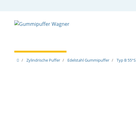
Zylindrische Puffer
Spezielle Puffer
Spezielle
Zylindrische Puffer
Edelstahl Gummipuffer
Typ B 55°S