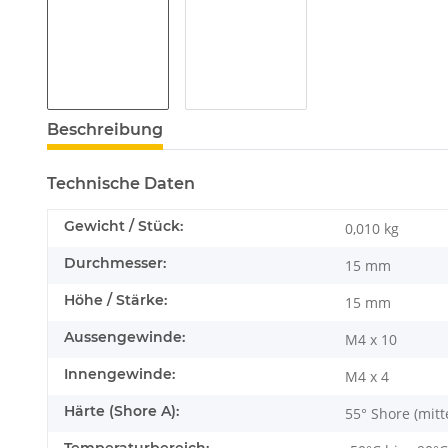
Beschreibung
Technische Daten
Gewicht / Stück:
0,010
kg
Durchmesser:
15 mm
Höhe / Stärke:
15 mm
Aussengewinde:
M4 x 10
Innengewinde:
M4 x 4
Härte (Shore A):
55° Shore (mitt
Temperaturbereich: