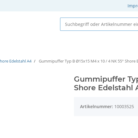
Impr
 Elastomere
Gummi-Metall-Elemente
Gummielemente
hore Edelstahl A4
Gummipuffer Typ B Ø15x15 M4 x 10 / 4 NK 55° Shore E
Gummipuffer Typ 
Shore Edelstahl 
Artikelnummer:
10003525