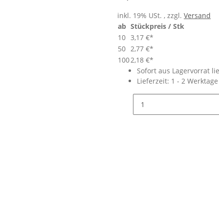
inkl. 19% USt. , zzgl.
Versand
ab
Stückpreis / Stk
10
3,17 €
*
50
2,77 €
*
100
2,18 €
*
Sofort aus Lagervorrat li
Lieferzeit:
1 - 2 Werktag