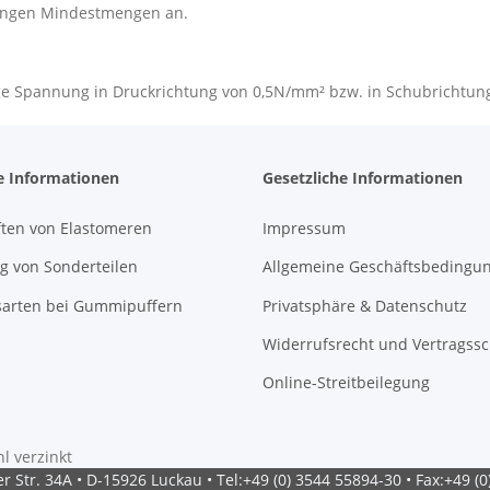
ingen Mindestmengen an.
sige Spannung in Druckrichtung von 0,5N/mm² bzw. in Schubrichtu
e Informationen
Gesetzliche Informationen
ften von Elastomeren
Impressum
g von Sonderteilen
Allgemeine Geschäftsbedingu
sarten bei Gummipuffern
Privatsphäre & Datenschutz
Widerrufsrecht und Vertragss
Online-Streitbeilegung
l verzinkt
 Str. 34A • D-15926 Luckau • Tel:+49 (0) 3544 55894-30 • Fax:+49 (