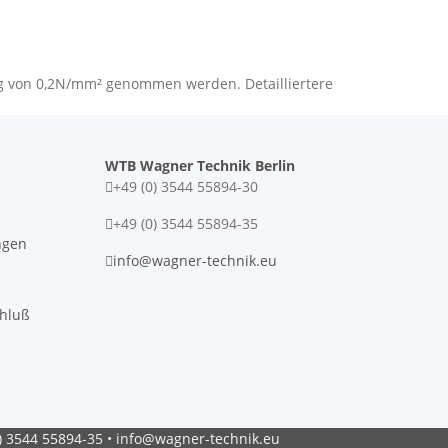
ng von 0,2N/mm² genommen werden. Detailliertere
WTB Wagner Technik Berlin
+49 (0) 3544 55894-30
+49 (0) 3544 55894-35
ngen
info@wagner-technik.eu
chluß
0) 3544 55894-35 • info@wagner-technik.eu