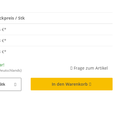
ckpreis / Stk
6 €
*
8 €
*
8 €
*
ar!
Frage zum Artikel
Deutschlands)
In den Warenkorb
Stk