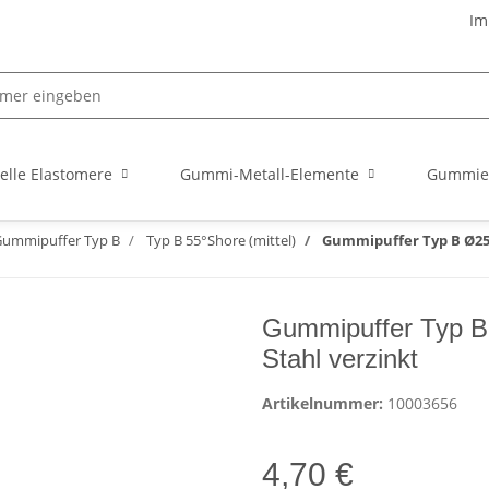
Im
elle Elastomere
Gummi-Metall-Elemente
Gummie
ummipuffer Typ B
Typ B 55°Shore (mittel)
Gummipuffer Typ B Ø25x2
Gummipuffer Typ B
Stahl verzinkt
Artikelnummer:
10003656
4,70 €