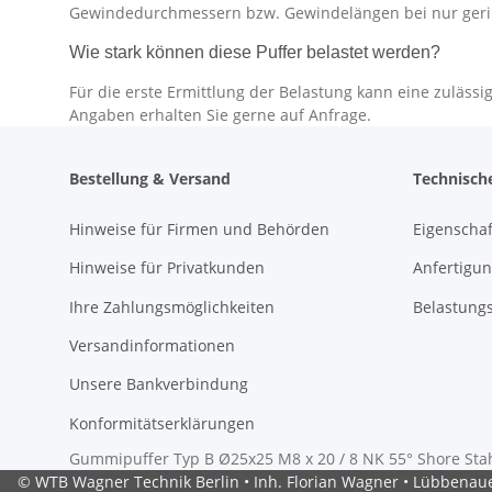
Gewindedurchmessern bzw. Gewindelängen bei nur ger
Wie stark können diese Puffer belastet werden?
Für die erste Ermittlung der Belastung kann eine zuläs
Angaben erhalten Sie gerne auf Anfrage.
Bestellung & Versand
Technisch
Hinweise für Firmen und Behörden
Eigenscha
Hinweise für Privatkunden
Anfertigun
Ihre Zahlungsmöglichkeiten
Belastung
Versandinformationen
Unsere Bankverbindung
Konformitätserklärungen
Gummipuffer Typ B Ø25x25 M8 x 20 / 8 NK 55° Shore Stah
© WTB Wagner Technik Berlin • Inh. Florian Wagner • Lübbenauer