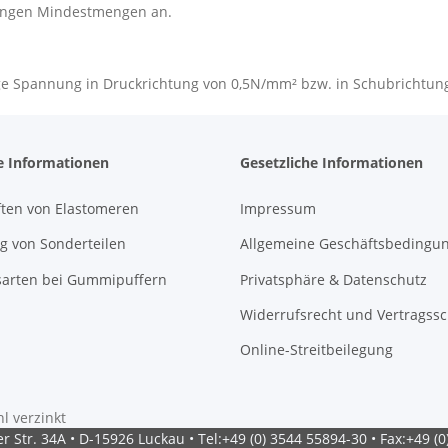
ingen Mindestmengen an.
sige Spannung in Druckrichtung von 0,5N/mm² bzw. in Schubrichtu
e Informationen
Gesetzliche Informationen
ften von Elastomeren
Impressum
g von Sonderteilen
Allgemeine Geschäftsbedingu
sarten bei Gummipuffern
Privatsphäre & Datenschutz
Widerrufsrecht und Vertragss
Online-Streitbeilegung
l verzinkt
 Str. 34A • D-15926 Luckau • Tel:+49 (0) 3544 55894-30 • Fax:+49 (