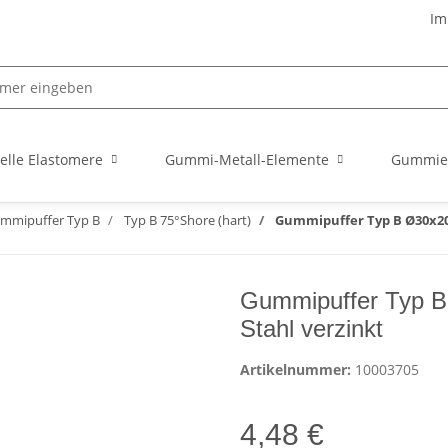
Im
elle Elastomere
Gummi-Metall-Elemente
Gummie
mmipuffer Typ B
Typ B 75°Shore (hart)
Gummipuffer Typ B Ø30x20 M
Gummipuffer Typ B
Stahl verzinkt
Artikelnummer:
10003705
4,48 €