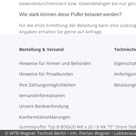
Gewindedurchmessern bzw. Gewindelängen bei nur ger
Wie stark können diese Puffer belastet werden?
Für die erste Ermittlung der Belastung kann eine zuläs
Angaben erhalten Sie gerne auf Anfrage.
Bestellung & Versand
Technisch
Hinweise für Firmen und Behörden
Eigenscha
Hinweise für Privatkunden
Anfertigun
Ihre Zahlungsmöglichkeiten
Belastung
Versandinformationen
Unsere Bankverbindung
Konformitätserklärungen
Gummipuffer Typ B Ø30x20 M8 x 20 / 8 NK 75° Shore Stah
© WTB Wagner Technik Berlin • Inh. Florian Wagner • Lübbenauer