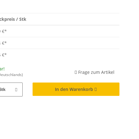
ckpreis / Stk
9 €
*
4 €
*
6 €
*
ar!
Frage zum Artikel
Deutschlands)
In den Warenkorb
Stk