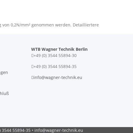
ng von 0,2N/mm² genommen werden. Detailliertere
WTB Wagner Technik Berlin
+49 (0) 3544 55894-30
+49 (0) 3544 55894-35
ngen
info@wagner-technik.eu
chluß
0) 3544 55894-35 • info@wagner-technik.eu