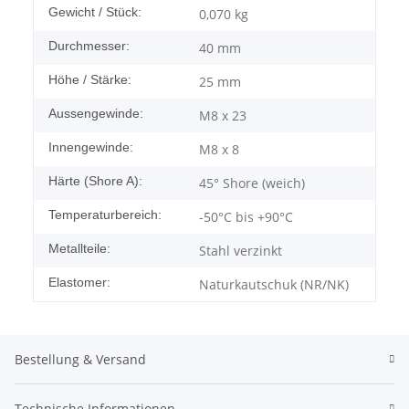
Gewicht / Stück:
0,070
kg
Durchmesser:
40 mm
Höhe / Stärke:
25 mm
Aussengewinde:
M8 x 23
Innengewinde:
M8 x 8
Härte (Shore A):
45° Shore (weich)
Temperaturbereich:
-50°C bis +90°C
Metallteile:
Stahl verzinkt
Elastomer:
Naturkautschuk (NR/NK)
Bestellung & Versand
Technische Informationen