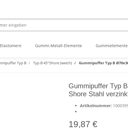
 Elastomere
Gummi-Metall-Elemente
Gummielemente
mipuffer Typ B
Typ B 45°Shore (weich)
Gummipuffer Typ B Ø70x30 
Gummipuffer Typ B
Shore Stahl verzink
Artikelnummer:
100039
19,87 €