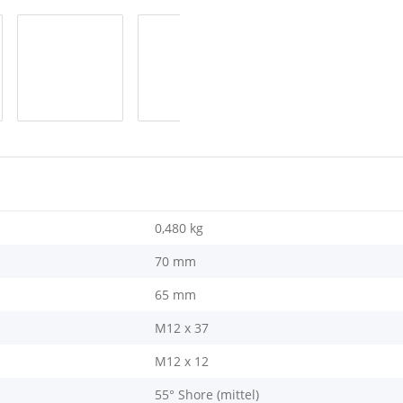
0,480
kg
70 mm
65 mm
M12 x 37
M12 x 12
55° Shore (mittel)