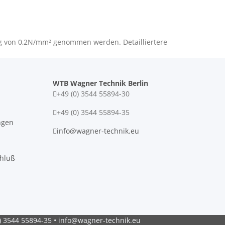
ng von 0,2N/mm² genommen werden. Detailliertere
WTB Wagner Technik Berlin
+49 (0) 3544 55894-30
+49 (0) 3544 55894-35
ngen
info@wagner-technik.eu
chluß
0) 3544 55894-35 • info@wagner-technik.eu