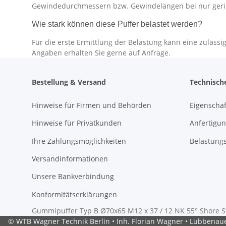
Gewindedurchmessern bzw. Gewindelängen bei nur ger
Wie stark können diese Puffer belastet werden?
Für die erste Ermittlung der Belastung kann eine zuläs
Angaben erhalten Sie gerne auf Anfrage.
Bestellung & Versand
Technisch
Hinweise für Firmen und Behörden
Eigenscha
Hinweise für Privatkunden
Anfertigun
Ihre Zahlungsmöglichkeiten
Belastung
Versandinformationen
Unsere Bankverbindung
Konformitätserklärungen
Gummipuffer Typ B Ø70x65 M12 x 37 / 12 NK 55° Shore St
© WTB Wagner Technik Berlin • Inh. Florian Wagner • Lübbenauer