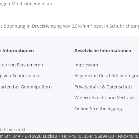
ingen Mindestmengen an.
sige Spannung in Druckrichtung von 0,5N/mm² bzw. in Schubrichtu
e Informationen
Gesetzliche Informationen
ften von Elastomeren
Impressum
g von Sonderteilen
Allgemeine Geschäftsbedingu
sarten bei Gummipuffern
Privatsphäre & Datenschutz
Widerrufsrecht und Vertragss
Online-Streitbeilegung
ahl verzinkt
 Str. 34A • D-15926 Luckau • Tel:+49 (0) 3544 55894-30 • Fax:+49 (