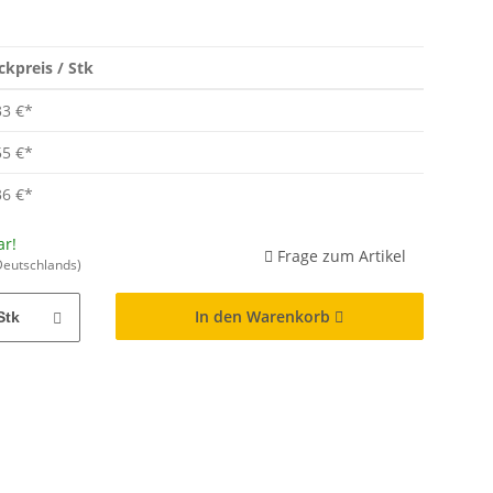
ckpreis / Stk
33 €
*
55 €
*
36 €
*
ar!
Frage zum Artikel
Deutschlands)
In den Warenkorb
Stk