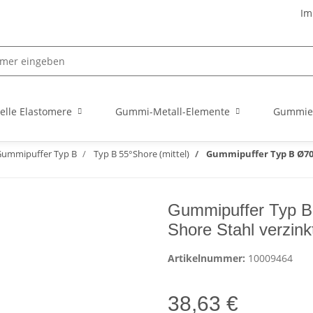
Im
elle Elastomere
Gummi-Metall-Elemente
Gummie
ummipuffer Typ B
Typ B 55°Shore (mittel)
Gummipuffer Typ B Ø70x6
Gummipuffer Typ B
Shore Stahl verzink
Artikelnummer:
10009464
38,63 €