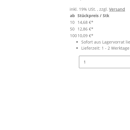
inkl. 19% USt. , zzgl.
Versand
ab
Stückpreis / Stk
10
14,68 €
*
50
12,86 €
*
100
10,09 €
*
Sofort aus Lagervorrat li
Lieferzeit:
1 - 2 Werktag