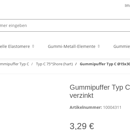
Im
elle Elastomere
Gummi-Metall-Elemente
Gummie
mmipuffer Typ C
Typ C 75°Shore (hart)
Gummipuffer Typ C Ø15x30 
Gummipuffer Typ C
verzinkt
Artikelnummer:
10004311
3,29 €