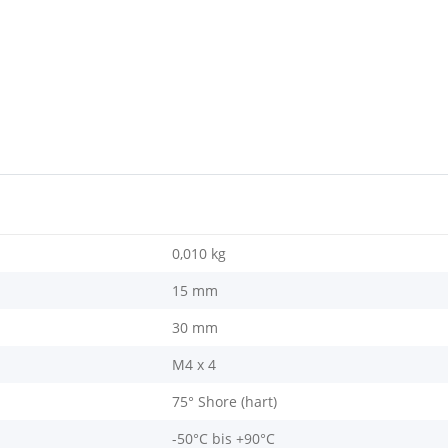
0,010
kg
15 mm
30 mm
M4 x 4
75° Shore (hart)
-50°C bis +90°C