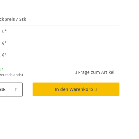
ckpreis / Stk
3 €
*
1 €
*
2 €
*
ar!
Frage zum Artikel
Deutschlands)
In den Warenkorb
Stk