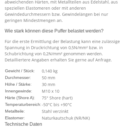
abweichenden Härten, mit Metallteilen aus Edelstahl, aus
speziellen Elastomeren oder mit anderen
Gewindedurchmessern bzw. Gewindelängen bei nur
geringen Mindestmengen an.
Wie stark können diese Puffer belastet werden?
Für die erste Ermittlung der Belastung kann eine zulässige
Spannung in Druckrichtung von 0,5N/mm² bzw. in
Schubrichtung von 0,2N/mm² genommen werden.
Detailliertere Angaben erhalten Sie gerne auf Anfrage.
0,140
kg
Gewicht / Stück:
50 mm
Durchmesser:
30 mm
Höhe / Stärke:
M10 x 10
Innengewinde:
75° Shore (hart)
Härte (Shore A):
-50°C bis +90°C
Temperaturbereich:
Stahl verzinkt
Metallteile:
Naturkautschuk (NR/NK)
Elastomer:
Technische Daten