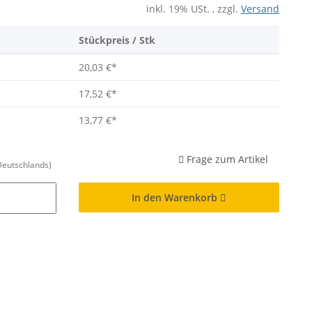
inkl. 19% USt. , zzgl.
Versand
Stückpreis / Stk
20,03 €
*
17,52 €
*
13,77 €
*
Frage zum Artikel
Deutschlands)
In den Warenkorb