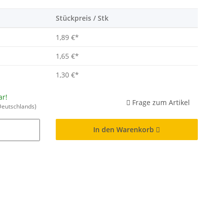
Stückpreis / Stk
1,89 €
*
1,65 €
*
1,30 €
*
ar!
Frage zum Artikel
Deutschlands)
In den Warenkorb