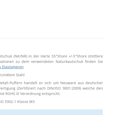
utschuk (NK/NR) in der Härte 55°Shore +/-5°Shore (mittlere
rmationen zu dem verwendeten Naturkautschuk finden Sie
n Elastomeren
erzinktem Stahl
tall-Puffern handelt es sich um Neuware aus deutscher
 Fertigung (Zertifiziert nach DIN/ISO 9001:2009) welche den
d ROHS III Verordnung entspricht.
SO 3302-1 Klasse M3