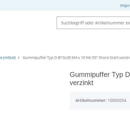
Impr
 Elastomere
Gummi-Metall-Elemente
Gummielemente
 (mittel)
Gummipuffer Typ D Ø15x30 M4 x 10 NK 55° Shore Stahl verzin
Gummipuffer Typ D
verzinkt
Artikelnummer:
10005054