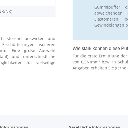
Gummipuffer d
NR/NK)
abweichenden Hä
Elastomeren 
Gewindelängen b
ch störend auswirken und
schütterungen, isolieren
Wie stark können diese Puf
ärm. Eine große Auswahl
Für die erste Ermittlung de
stahl) und unterschiedliche
von 0,5N/mm² bzw. in Schu
lichkeiten für vielseitige
Angaben erhalten Sie gerne 
 Informationen
Gesetzliche Informationen