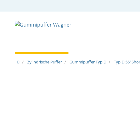
Zylindrische Puffer
Spezielle Puffer
Spezielle
Zylindrische Puffer
Gummipuffer Typ D
Typ D 55°Shore