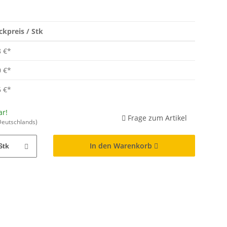
ckpreis / Stk
8 €
*
0 €
*
6 €
*
ar!
Frage zum Artikel
Deutschlands)
In den Warenkorb
Stk