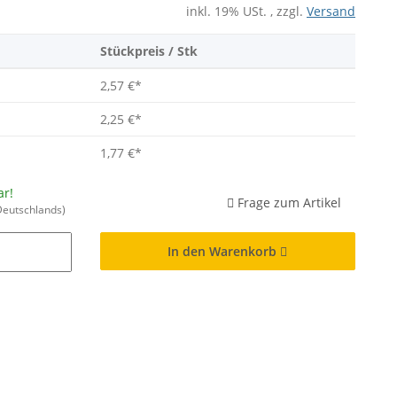
inkl. 19% USt. , zzgl.
Versand
Stückpreis / Stk
2,57 €
*
2,25 €
*
1,77 €
*
ar!
Frage zum Artikel
Deutschlands)
In den Warenkorb