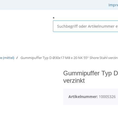
Impr
 Elastomere
Gummi-Metall-Elemente
Gummielemente
 (mittel)
Gummipuffer Typ D Ø30x17 M8 x 20 NK 55° Shore Stahl verzin
Gummipuffer Typ D
verzinkt
Artikelnummer:
10005326