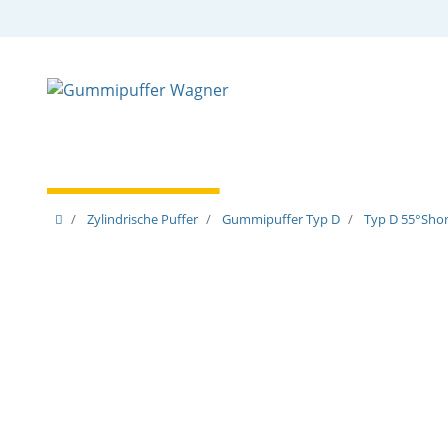
Zylindrische Puffer
Spezielle Puffer
Spezielle
Zylindrische Puffer
Gummipuffer Typ D
Typ D 55°Shore