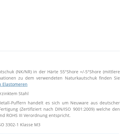
utschuk (NK/NR) in der Härte 55°Shore +/-5°Shore (mittlere
rmationen zu dem verwendeten Naturkautschuk finden Sie
n Elastomeren
erzinktem Stahl
tall-Puffern handelt es sich um Neuware aus deutscher
 Fertigung (Zertifiziert nach DIN/ISO 9001:2009) welche den
d ROHS III Verordnung entspricht.
SO 3302-1 Klasse M3