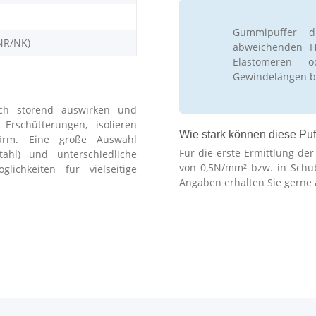
Gummipuffer d
NR/NK)
abweichenden Hä
Elastomeren 
Gewindelängen b
ch störend auswirken und
schütterungen, isolieren
Wie stark können diese Puf
ärm. Eine große Auswahl
Für die erste Ermittlung de
stahl) und unterschiedliche
von 0,5N/mm² bzw. in Schu
lichkeiten für vielseitige
Angaben erhalten Sie gerne 