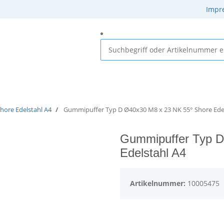
Impr
 Elastomere
Gummi-Metall-Elemente
Gummielemente
hore Edelstahl A4
Gummipuffer Typ D Ø40x30 M8 x 23 NK 55° Shore Edel
Gummipuffer Typ D
Edelstahl A4
Artikelnummer:
10005475