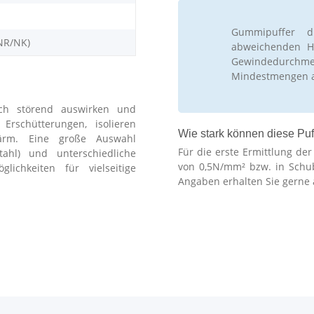
Gummipuffer d
NR/NK)
abweichenden Hä
Gewindedurchm
Mindestmengen 
ch störend auswirken und
schütterungen, isolieren
Wie stark können diese Puf
ärm. Eine große Auswahl
Für die erste Ermittlung de
stahl) und unterschiedliche
von 0,5N/mm² bzw. in Schu
lichkeiten für vielseitige
Angaben erhalten Sie gerne 