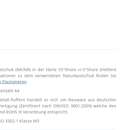
utschuk (NK/NR) in der Härte 55°Shore +/-5°Shore (mittlere
rmationen zu dem verwendeten Naturkautschuk finden Sie
n Elastomeren
delstahl A4
tall-Puffern handelt es sich um Neuware aus deutscher
 Fertigung (Zertifiziert nach DIN/ISO 9001:2009) welche den
d ROHS III Verordnung entspricht.
SO 3302-1 Klasse M3