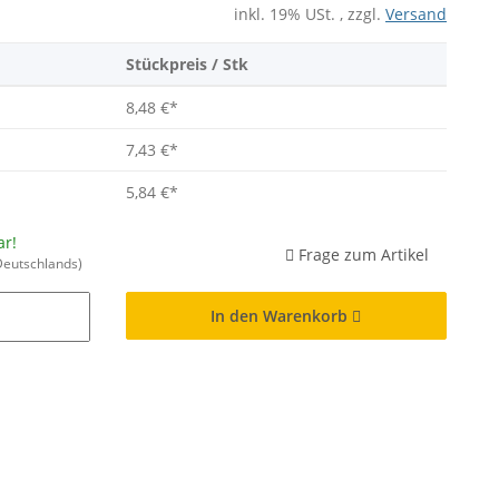
inkl. 19% USt. , zzgl.
Versand
Stückpreis / Stk
8,48 €
*
7,43 €
*
5,84 €
*
ar!
Frage zum Artikel
Deutschlands)
In den Warenkorb