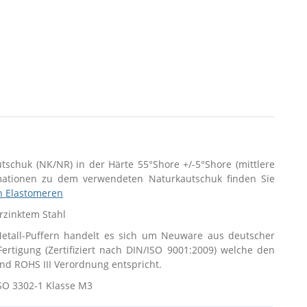
utschuk (NK/NR) in der Härte 55°Shore +/-5°Shore (mittlere
rmationen zu dem verwendeten Naturkautschuk finden Sie
n Elastomeren
erzinktem Stahl
tall-Puffern handelt es sich um Neuware aus deutscher
 Fertigung (Zertifiziert nach DIN/ISO 9001:2009) welche den
d ROHS III Verordnung entspricht.
SO 3302-1 Klasse M3