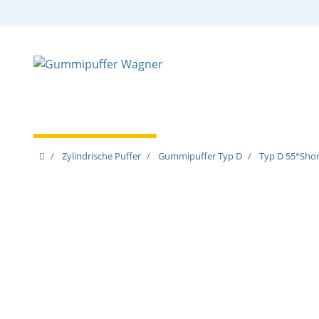
Zylindrische Puffer
Spezielle Puffer
Spezielle
Zylindrische Puffer
Gummipuffer Typ D
Typ D 55°Shore