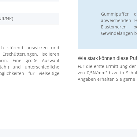
Gummipuffer d
NR/NK)
abweichenden Hä
Elastomeren 
Gewindelängen b
ch störend auswirken und
schütterungen, isolieren
Wie stark können diese Puf
ärm. Eine große Auswahl
Für die erste Ermittlung de
stahl) und unterschiedliche
von 0,5N/mm² bzw. in Schu
lichkeiten für vielseitige
Angaben erhalten Sie gerne 