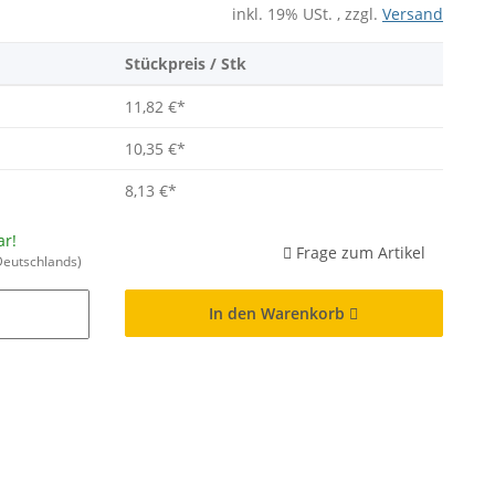
inkl. 19% USt. , zzgl.
Versand
Stückpreis / Stk
11,82 €
*
10,35 €
*
8,13 €
*
ar!
Frage zum Artikel
Deutschlands)
In den Warenkorb