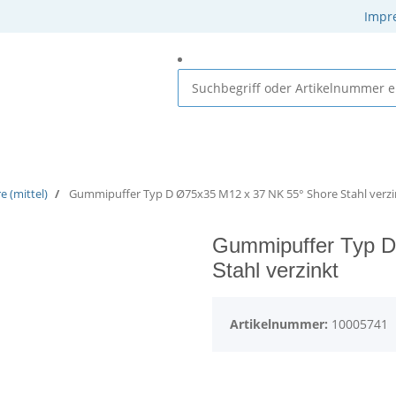
Impr
 Elastomere
Gummi-Metall-Elemente
Gummielemente
 (mittel)
Gummipuffer Typ D Ø75x35 M12 x 37 NK 55° Shore Stahl verzi
Gummipuffer Typ D
Stahl verzinkt
Artikelnummer:
10005741