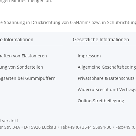
ingen Mindestmengen an.
sige Spannung in Druckrichtung von 0,5N/mm² bzw. in Schubrichtu
e Informationen
Gesetzliche Informationen
haften von Elastomeren
Impressum
gung von Sonderteilen
Allgemeine Geschäftsbedin
ngsarten bei Gummipuffern
Privatsphäre & Datenschutz
Widerrufsrecht und Vertrag
Online-Streitbeilegung
 verzinkt
 Str. 34A • D-15926 Luckau • Tel:+49 (0) 3544 55894-30 • Fax:+49 (