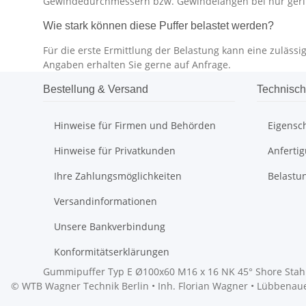
Gewindedurchmessern bzw. Gewindelängen bei nur ger
Wie stark können diese Puffer belastet werden?
Für die erste Ermittlung der Belastung kann eine zuläs
Angaben erhalten Sie gerne auf Anfrage.
Bestellung & Versand
Technisch
Hinweise für Firmen und Behörden
Eigensc
Hinweise für Privatkunden
Anferti
Ihre Zahlungsmöglichkeiten
Belastu
Versandinformationen
Unsere Bankverbindung
Konformitätserklärungen
Gummipuffer Typ E Ø100x60 M16 x 16 NK 45° Shore Stahl
© WTB Wagner Technik Berlin • Inh. Florian Wagner • Lübbenauer