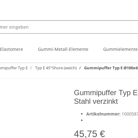
 Elastomere
Gummi-Metall-Elemente
Gummielemente
mipuffer Typ E
Typ E 45°Shore (weich)
Gummipuffer Typ E Ø100x60
Gummipuffer Typ E
Stahl verzinkt
Artikelnummer:
100058
45,75 €