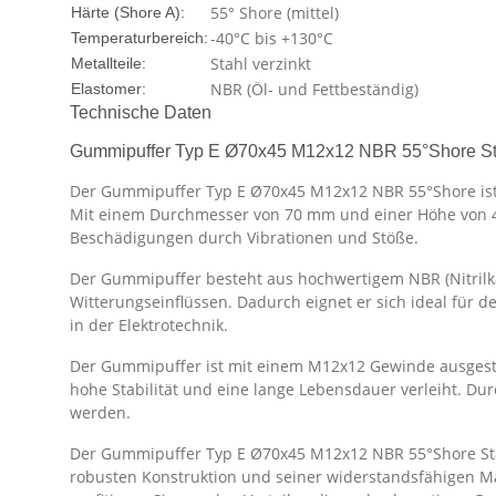
55° Shore (mittel)
Härte (Shore A):
-40°C bis +130°C
Temperaturbereich:
Stahl verzinkt
Metallteile:
NBR (Öl- und Fettbeständig)
Elastomer:
Technische Daten
Gummipuffer Typ E Ø70x45 M12x12 NBR 55°Shore Sta
Der Gummipuffer Typ E Ø70x45 M12x12 NBR 55°Shore ist e
Mit einem Durchmesser von 70 mm und einer Höhe von 4
Beschädigungen durch Vibrationen und Stöße.
Der Gummipuffer besteht aus hochwertigem NBR (Nitrilka
Witterungseinflüssen. Dadurch eignet er sich ideal für 
in der Elektrotechnik.
Der Gummipuffer ist mit einem M12x12 Gewinde ausgestatt
hohe Stabilität und eine lange Lebensdauer verleiht. D
werden.
Der Gummipuffer Typ E Ø70x45 M12x12 NBR 55°Shore Stahl 
robusten Konstruktion und seiner widerstandsfähigen Ma