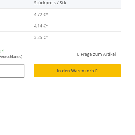
Stückpreis / Stk
4,72 €
*
4,14 €
*
3,25 €
*
ar!
Frage zum Artikel
Deutschlands)
In den Warenkorb