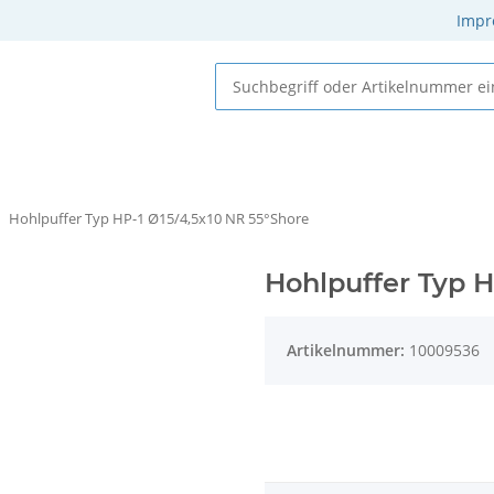
Impr
 Elastomere
Gummi-Metall-Elemente
Gummielemente
Hohlpuffer Typ HP-1 Ø15/4,5x10 NR 55°Shore
Hohlpuffer Typ H
Artikelnummer:
10009536