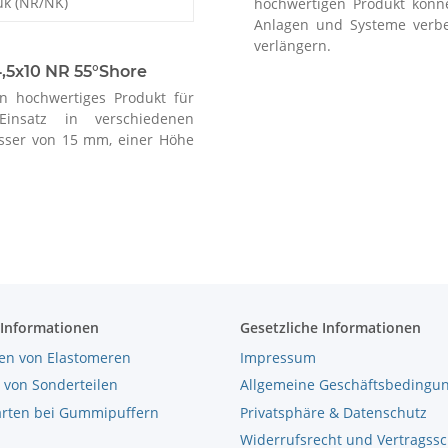
uk (NR/NK)
hochwertigen Produkt könne
Anlagen und Systeme verbe
verlängern.
,5x10 NR 55°Shore
n hochwertiges Produkt für
insatz in verschiedenen
esser von 15 mm, einer Höhe
 Informationen
Gesetzliche Informationen
en von Elastomeren
Impressum
 von Sonderteilen
Allgemeine Geschäftsbedingu
arten bei Gummipuffern
Privatsphäre & Datenschutz
Widerrufsrecht und Vertragss