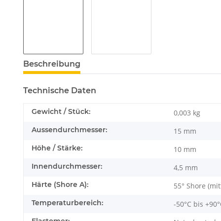
Beschreibung
Technische Daten
Gewicht / Stück:
0,003
kg
Aussendurchmesser:
15 mm
Höhe / Stärke:
10 mm
Innendurchmesser:
4,5 mm
Härte (Shore A):
55° Shore (mit
Temperaturbereich:
-50°C bis +90
Elastomer: