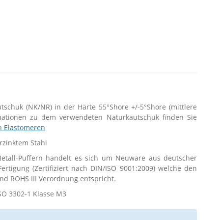
utschuk (NK/NR) in der Härte 55°Shore +/-5°Shore (mittlere
rmationen zu dem verwendeten Naturkautschuk finden Sie
n Elastomeren
erzinktem Stahl
tall-Puffern handelt es sich um Neuware aus deutscher
 Fertigung (Zertifiziert nach DIN/ISO 9001:2009) welche den
d ROHS III Verordnung entspricht.
SO 3302-1 Klasse M3