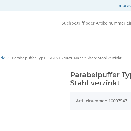
Impre
e Elastomere
Gummi-Metall-Elemente
Gummielemente
nde
Parabelpuffer Typ PE Ø20x15 M6x6 NK 55° Shore Stahl verzinkt
Parabelpuffer T
Stahl verzinkt
Artikelnummer:
10007547