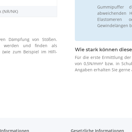
Gummipuffer d
k (NR/NK)
abweichenden Hä
Elastomeren 
Gewindelängen b
siven Dämpfung von Stößen.
zt werden und finden als
Wie stark können diese
 (wie zum Beispiel im HIFI-
Für die erste Ermittlung de
von 0,5N/mm² bzw. in Schu
Angaben erhalten Sie gerne 
 Informationen
Gesetzliche Informationen