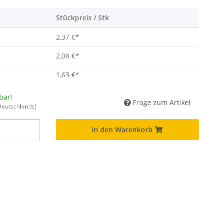
Stückpreis / Stk
2,37 €
*
2,08 €
*
1,63 €
*
bar!
Frage zum Artikel
Deutschlands)
In den Warenkorb