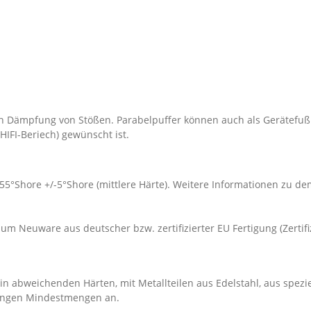
en Dämpfung von Stößen. Parabelpuffer können auch als Gerätefuß
HIFI-Beriech) gewünscht ist.
 55°Shore +/-5°Shore (mittlere Härte). Weitere Informationen zu 
um Neuware aus deutscher bzw. zertifizierter EU Fertigung (Zertif
n abweichenden Härten, mit Metallteilen aus Edelstahl, aus spezi
ingen Mindestmengen an.