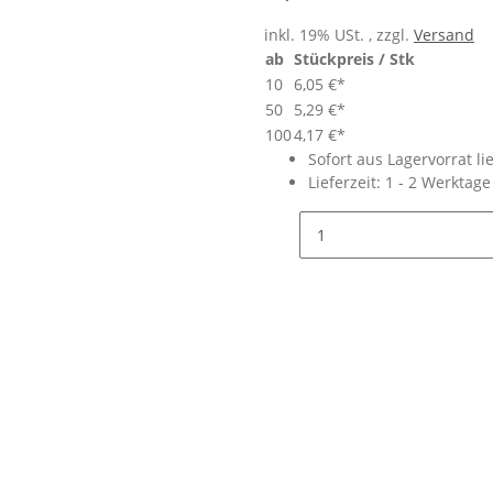
inkl. 19% USt. , zzgl.
Versand
ab
Stückpreis / Stk
10
6,05 €
*
50
5,29 €
*
100
4,17 €
*
Sofort aus Lagervorrat li
Lieferzeit:
1 - 2 Werktag