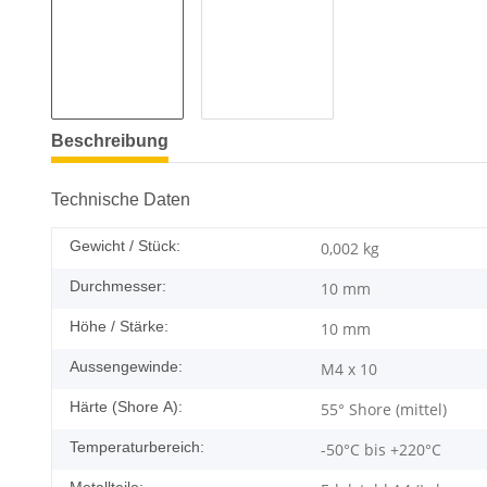
Beschreibung
Technische Daten
Gewicht / Stück:
0,002
kg
Durchmesser:
10 mm
Höhe / Stärke:
10 mm
Aussengewinde:
M4 x 10
Härte (Shore A):
55° Shore (mittel)
Temperaturbereich:
-50°C bis +220°C
Metallteile: