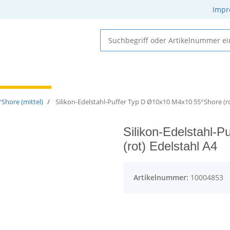
Impr
 Elastomere
Gummi-Metall-Elemente
Gummielemente
Shore (mittel)
Silikon-Edelstahl-Puffer Typ D Ø10x10 M4x10 55°Shore (ro
Silikon-Edelstahl-
(rot) Edelstahl A4
Artikelnummer:
10004853