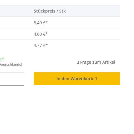
Stückpreis / Stk
5,49 €
*
4,80 €
*
3,77 €
*
ar!
Frage zum Artikel
Deutschlands)
In den Warenkorb