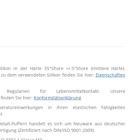
ilikon in der Härte 55°Shore +/-5°Shore (mittlere Härte).
 zu dem verwendeten Silikon finden Sie hier:
Eigenschaften
Regularien für Lebensmittelkontakt. Unsere
finden Sie hier:
Konformitätserklärung
ratureinwirkungen in ihren elastischen Fähigkeiten
t
tall-Puffern handelt es sich um Neuware aus deutscher
Fertigung (Zertifiziert nach DIN/ISO 9001:2009).
SO 3302-1 Klasse M3