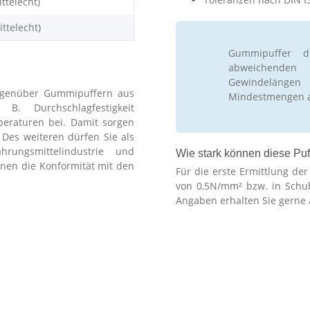
ttelecht)
ttelecht)
Gummipuffer d
abweichenden
Gewindelänge
 gegenüber Gummipuffern aus
Mindestmengen 
 B. Durchschlagfestigkeit
peraturen bei. Damit sorgen
 Des weiteren dürfen Sie als
rungsmittelindustrie und
Wie stark können diese Puf
hnen die Konformität mit den
Für die erste Ermittlung de
von 0,5N/mm² bzw. in Schu
Angaben erhalten Sie gerne 