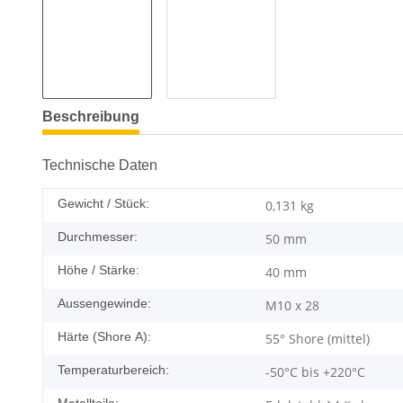
Beschreibung
Technische Daten
Gewicht / Stück:
0,131
kg
Durchmesser:
50 mm
Höhe / Stärke:
40 mm
Aussengewinde:
M10 x 28
Härte (Shore A):
55° Shore (mittel)
Temperaturbereich:
-50°C bis +220°C
Metallteile: