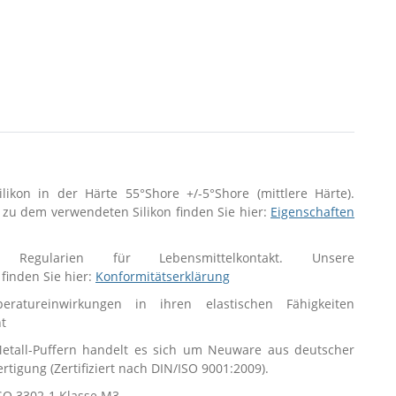
ilikon in der Härte 55°Shore +/-5°Shore (mittlere Härte).
 zu dem verwendeten Silikon finden Sie hier:
Eigenschaften
Regularien für Lebensmittelkontakt. Unsere
finden Sie hier:
Konformitätserklärung
ratureinwirkungen in ihren elastischen Fähigkeiten
t
tall-Puffern handelt es sich um Neuware aus deutscher
Fertigung (Zertifiziert nach DIN/ISO 9001:2009).
SO 3302-1 Klasse M3