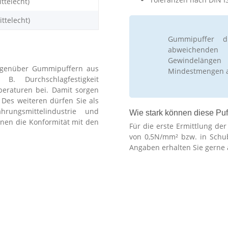
ttelecht)
ttelecht)
Gummipuffer d
abweichenden
Gewindelänge
 gegenüber Gummipuffern aus
Mindestmengen 
 B. Durchschlagfestigkeit
peraturen bei. Damit sorgen
 Des weiteren dürfen Sie als
rungsmittelindustrie und
Wie stark können diese Puf
hnen die Konformität mit den
Für die erste Ermittlung de
von 0,5N/mm² bzw. in Schu
Angaben erhalten Sie gerne 