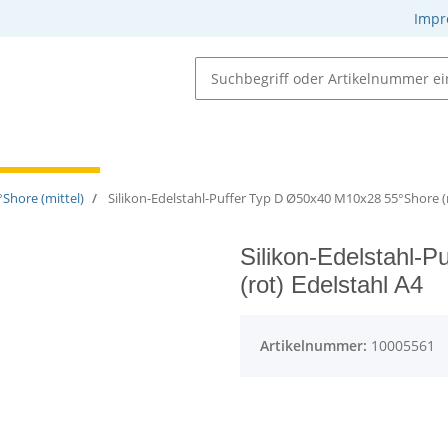
Impr
 Elastomere
Gummi-Metall-Elemente
Gummielemente
Shore (mittel)
Silikon-Edelstahl-Puffer Typ D Ø50x40 M10x28 55°Shore (r
Silikon-Edelstahl-
(rot) Edelstahl A4
Artikelnummer:
10005561