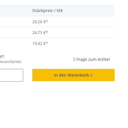
Stückpreis / Stk
28,26 €
*
24,73 €
*
19,42 €
*
ar!
Frage zum Artikel
Deutschlands)
In den Warenkorb