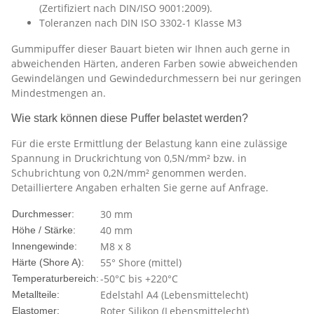
(Zertifiziert nach DIN/ISO 9001:2009).
Toleranzen nach DIN ISO 3302-1 Klasse M3
Gummipuffer dieser Bauart bieten wir Ihnen auch gerne in
abweichenden Härten, anderen Farben sowie abweichenden
Gewindelängen und Gewindedurchmessern bei nur geringen
Mindestmengen an.
Wie stark können diese Puffer belastet werden?
Für die erste Ermittlung der Belastung kann eine zulässige
Spannung in Druckrichtung von 0,5N/mm² bzw. in
Schubrichtung von 0,2N/mm² genommen werden.
Detailliertere Angaben erhalten Sie gerne auf Anfrage.
30 mm
Durchmesser:
40 mm
Höhe / Stärke:
M8 x 8
Innengewinde:
55° Shore (mittel)
Härte (Shore A):
-50°C bis +220°C
Temperaturbereich:
Edelstahl A4 (Lebensmittelecht)
Metallteile:
Roter Silikon (Lebensmittelecht)
Elastomer: